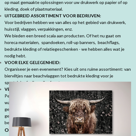
op maat gemaakte oplossingen voor uw drukwerk op papier of op
kleding, doek of plaatmateriaal.
UITGEBREID ASSORTIMENT VOOR BEDRIJVEN:
Voor bedrijven hebben we van alles op het gebied van drukwerk,
huisstijl, vlaggen, verpakkingen, enz.
We bieden een breed scala aan producten. Of het nu gaat om
horeca materialen, spandoeken, roll-up banners, beachflags,
bedrukte kleding of relatiegeschenken - we hebben alles wat je
nodig hebt.
VOOR ELKE GELEGENHEID:
Organiseer je een evenement? Kies uit ons ruime assortiment: van
bierviltjes naar beachvlaggen tot bedrukte kleding voor je
sportclub of vrijgezellenfeest.
VEEL MOOIE PRODUCTEN VOOR PARTICULIEREN:
Personaliseer je ruimte met mooie fotoproducten. Prachtige
wanddecoraties, fotobehang, fotoboeken, kussens en tuinposters,
geef jouw herinneringen een speciale plek. Denk ook aan
geboorte- of trouwkaarten, geboortekussens en je persoonlijk
bedrukte tafelkleed.
Ontdek de DrukDrukDrukker-ervaring: