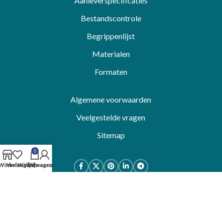
Aanleverspecificaties
Bestandscontrole
Begrippenlijst
Materialen
Formaten
Algemene voorwaarden
Veelgestelde vragen
Sitemap
0
Winkel
Verlanglijst
Winkelwagen
Mijn account
© 2023 DrukDrukDrukker
Algemene voorwaarden
-
Privacybeleid
Klik om te vergroten