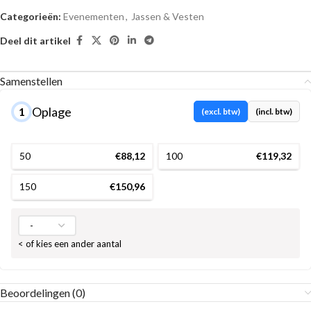
Categorieën:
Evenementen
,
Jassen & Vesten
Deel dit artikel
Samenstellen
Oplage
1
(excl. btw)
(incl. btw)
50
€88,12
100
€119,32
150
€150,96
< of kies een ander aantal
Beoordelingen (0)