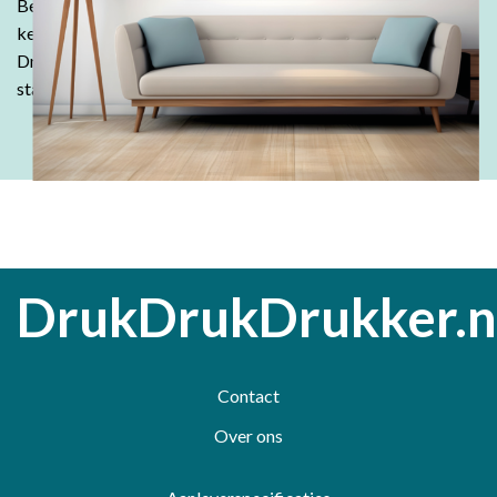
Bestel in onze webshop en ontdek waarom klanten keer op
keer kiezen voor de kwaliteit en betaalbaarheid van
DrukDrukDrukker.
Laat jouw ideeën tot leven komen - wij
staan voor je klaar!
DrukDrukDrukker.n
Contact
Over ons