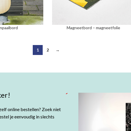
npaalbord
Magneetbord – magneetfolie
1
2
→
er!
elf online bestellen? Zoek niet
tel je eenvoudig in slechts