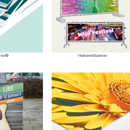
rex®
Hekwerkbanner