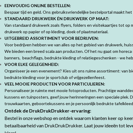
EENVOUDIG ONLINE BESTELLEN:
Bespaar tijd en geld. Ons gebruiksvriendelijke bestelportal maakt het
STANDAARD DRUKWERK ÉN DRUKWERK OP MAAT:
Van standaard drukwerk zoals flyers, folders en visitekaartjes tot o
drukwerk op papier of op kleding, doek of plaatmateriaal.
UITGEBREID ASSORTIMENT VOOR BEDRIJVEN:
Voor bedrijven hebben we van alles op het gebied van drukwerk, huisst
We bieden een breed scala aan producten. Of het nu gaat om horeca 
banners, beachflags, bedrukte kleding of relatiegeschenken - we hebb
VOOR ELKE GELEGENHEID:
Organiseer je een evenement? Kies uit ons ruime assortiment: van bie
bedrukte kleding voor je sportclub of vrijgezellenfeest.
VEEL MOOIE PRODUCTEN VOOR PARTICULIEREN:
Personaliseer je ruimte met mooie fotoproducten. Prachtige wandde
kussens en tuinposters, geef jouw herinneringen een speciale plek. 
trouwkaarten, geboortekussens en je persoonlijk bedrukte tafelklee
Ontdek de DrukDrukDrukker-ervaring:
Bestel in onze webshop en ontdek waarom klanten keer op keer 
betaalbaarheid van DrukDrukDrukker.
Laat jouw ideeën tot lev
klaar!