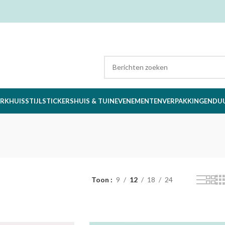
RK
HUISSTIJL
STICKERS
HUIS & TUIN
EVENEMENTEN
VERPAKKINGEN
DU
Toon
9
12
18
24