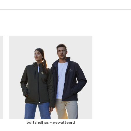
d
Softshell jas – gewatteerd
Softshell jas 