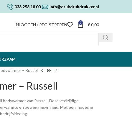
033 258 18 00
info@drukdrukdrukker.nl
0
INLOGGEN / REGISTREREN
€
0,00
URZAAM
 bodywarmer – Russell
mer – Russell
ll bodywarmer van Russell. Deze veelzijdige
en warmte en bewegingsvrijheid. Met een moderne
 bedrijfskleding.