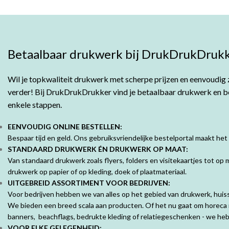
Betaalbaar drukwerk bij DrukDrukDrukk
Wil je topkwaliteit drukwerk met scherpe prijzen en eenvoudig z
verder! Bij DrukDrukDrukker vind je betaalbaar drukwerk en bes
enkele stappen.
EENVOUDIG ONLINE BESTELLEN:
Bespaar tijd en geld. Ons gebruiksvriendelijke bestelportal maakt het
STANDAARD DRUKWERK ÉN DRUKWERK OP MAAT:
Van standaard drukwerk zoals flyers, folders en visitekaartjes tot o
drukwerk op papier of op kleding, doek of plaatmateriaal.
UITGEBREID ASSORTIMENT VOOR BEDRIJVEN:
Voor bedrijven hebben we van alles op het gebied van drukwerk, huisst
We bieden een breed scala aan producten. Of het nu gaat om horeca 
banners, beachflags, bedrukte kleding of relatiegeschenken - we hebb
VOOR ELKE GELEGENHEID: