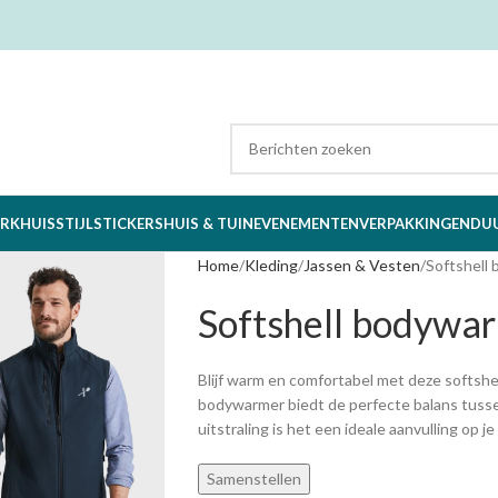
RK
HUISSTIJL
STICKERS
HUIS & TUIN
EVENEMENTEN
VERPAKKINGEN
DU
Home
Kleding
Jassen & Vesten
Softshell
Softshell bodywar
Blijf warm en comfortabel met deze softshe
bodywarmer biedt de perfecte balans tuss
uitstraling is het een ideale aanvulling op je
Samenstellen