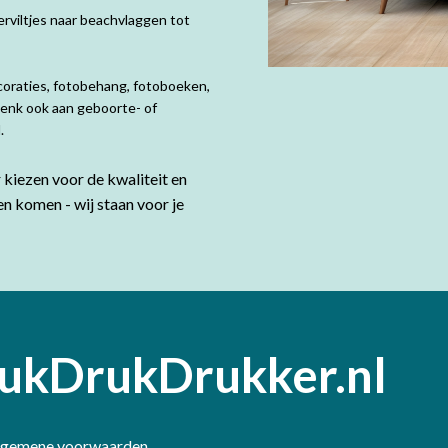
rviltjes naar beachvlaggen tot
coraties, fotobehang, fotoboeken,
Denk ook aan geboorte- of
d.
kiezen voor de kwaliteit en
en komen - wij staan voor je
ukDrukDrukker.nl
lgemene voorwaarden