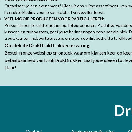
Organiseer je een evenement? Kies uit ons ruime assortiment: van bie
bedrukte kleding voor je sportclub of vrijgezellenfeest.
VEEL MOOIE PRODUCTEN VOOR PARTICULIEREN:
Personaliseer je ruimte met mooie fotoproducten. Prachtige wandde
kussens en tuinposters, geef jouw herinneringen een speciale plek. 
trouwkaarten, geboortekussens en je persoonlijk bedrukte tafelklee
Ontdek de DrukDrukDrukker-ervaring:
Bestel in onze webshop en ontdek waarom klanten keer op keer 
betaalbaarheid van DrukDrukDrukker.
Laat jouw ideeën tot lev
klaar!
Dr
Contact
Aanleverspecificaties
A