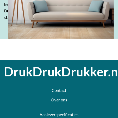
keer kiezen voor de kwaliteit en betaalbaarheid van
DrukDrukDrukker.
Laat jouw ideeën tot leven komen - wij
staan voor je klaar!
DrukDrukDrukker.n
Contact
Over ons
Aanleverspecificaties