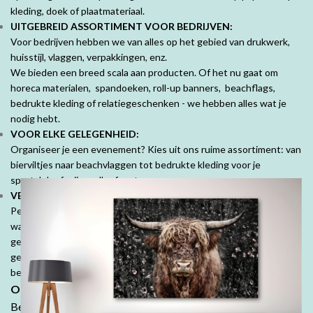
kleding, doek of plaatmateriaal.
UITGEBREID ASSORTIMENT VOOR BEDRIJVEN:
Voor bedrijven hebben we van alles op het gebied van drukwerk,
huisstijl, vlaggen, verpakkingen, enz.
We bieden een breed scala aan producten. Of het nu gaat om
horeca materialen, spandoeken, roll-up banners, beachflags,
bedrukte kleding of relatiegeschenken - we hebben alles wat je
nodig hebt.
VOOR ELKE GELEGENHEID:
Organiseer je een evenement? Kies uit ons ruime assortiment: van
bierviltjes naar beachvlaggen tot bedrukte kleding voor je
sportclub of vrijgezellenfeest.
VEEL MOOIE PRODUCTEN VOOR PARTICULIEREN:
Personaliseer je ruimte met mooie fotoproducten. Prachtige
wanddecoraties, fotobehang, fotoboeken, kussens en tuinposters,
geef jouw herinneringen een speciale plek. Denk ook aan
geboorte- of trouwkaarten, geboortekussens en je persoonlijk
bedrukte tafelkleed.
Ontdek de DrukDrukDrukker-ervaring:
Bestel in onze webshop en ontdek waarom klanten keer op