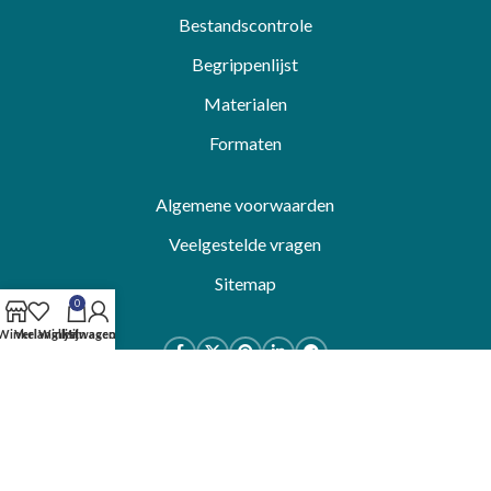
Bestandscontrole
Begrippenlijst
Materialen
Formaten
Algemene voorwaarden
Veelgestelde vragen
Sitemap
0
Winkel
Verlanglijst
Winkelwagen
Mijn account
© 2023 DrukDrukDrukker
Algemene voorwaarden
-
Privacybeleid
Klik om te vergroten