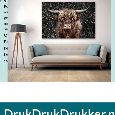
VEEL MOOIE PRODUCTEN VOOR PARTICULIEREN:
Personaliseer je ruimte met mooie fotoproducten. Prachtige
wanddecoraties, fotobehang, fotoboeken, kussens en tuinposters,
geef jouw herinneringen een speciale plek. Denk ook aan
geboorte- of trouwkaarten, geboortekussens en je persoonlijk
bedrukte tafelkleed.
Ontdek de DrukDrukDrukker-ervaring:
Bestel in onze webshop en ontdek waarom klanten keer op
keer kiezen voor de kwaliteit en betaalbaarheid van
DrukDrukDrukker.
Laat jouw ideeën tot leven komen - wij
staan voor je klaar!
DrukDrukDrukker.n