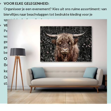
VOOR ELKE GELEGENHEID:
Organiseer je een evenement? Kies uit ons ruime assortiment: van
bierviltjes naar beachvlaggen tot bedrukte kleding voor je
sportclub of vrijgezellenfeest.
VEEL MOOIE PRODUCTEN VOOR PARTICULIEREN:
Personaliseer je ruimte met mooie fotoproducten. Prachtige
wanddecoraties, fotobehang, fotoboeken, kussens en tuinposters,
geef jouw herinneringen een speciale plek. Denk ook aan
geboorte- of trouwkaarten, geboortekussens en je persoonlijk
bedrukte tafelkleed.
Ontdek de DrukDrukDrukker-ervaring:
Bestel in onze webshop en ontdek waarom klanten keer op
keer kiezen voor de kwaliteit en betaalbaarheid van
DrukDrukDrukker.
Laat jouw ideeën tot leven komen - wij
staan voor je klaar!