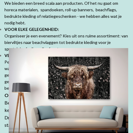
We bieden een breed scala aan producten. Of het nu gaat om
horeca materialen, spandoeken, roll-up banners, beachflags,
bedrukte kleding of relatiegeschenken - we hebben alles wat je
nodig hebt.
VOOR ELKE GELEGENHEID:
Organiseer je een evenement? Kies uit ons ruime assortiment: van
bierviltjes naar beachvlaggen tot bedrukte kleding voor je
sportclub of vrijgezellenfeest.
VEEL MOOIE PRODUCTEN VOOR PARTICULIEREN:
Personaliseer je ruimte met mooie fotoproducten. Prachtige
wanddecoraties, fotobehang, fotoboeken, kussens en tuinposters,
geef jouw herinneringen een speciale plek. Denk ook aan
geboorte- of trouwkaarten, geboortekussens en je persoonlijk
bedrukte tafelkleed.
Ontdek de DrukDrukDrukker-ervaring:
Bestel in onze webshop en ontdek waarom klanten keer op
keer kiezen voor de kwaliteit en betaalbaarheid van
DrukDrukDrukker.
Laat jouw ideeën tot leven komen - wij
staan voor je klaar!