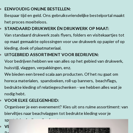
EENVOUDIG ONLINE BESTELLEN:
Bespaar tijd en geld. Ons gebruiksvriendelijke bestelportal maakt
het proces moeiteloos.
STANDAARD DRUKWERK ÉN DRUKWERK OP MAAT:
Van standaard drukwerk zoals flyers, folders en visitekaartjes tot
op maat gemaakte oplossingen voor uw drukwerk op papier of op
kleding, doek of plaatmateriaal.
UITGEBREID ASSORTIMENT VOOR BEDRIJVEN:
Voor bedrijven hebben we van alles op het gebied van drukwerk,
huisstijl, vlaggen, verpakkingen, enz.
We bieden een breed scala aan producten. Of het nu gaat om
horeca materialen, spandoeken, roll-up banners, beachflags,
bedrukte kleding of relatiegeschenken - we hebben alles wat je
nodig hebt.
VOOR ELKE GELEGENHEID:
Organiseer je een evenement? Kies uit ons ruime assortiment: van
bierviltjes naar beachvlaggen tot bedrukte kleding voor je
sportclub of vrijgezellenfeest.
VEEL MOOIE PRODUCTEN VOOR PARTICULIEREN:
Personaliseer je ruimte met mooie fotoproducten. Prachtige