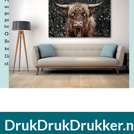
wanddecoraties, fotobehang, fotoboeken, kussens en tuinposters,
geef jouw herinneringen een speciale plek. Denk ook aan
geboorte- of trouwkaarten, geboortekussens en je persoonlijk
bedrukte tafelkleed.
Ontdek de DrukDrukDrukker-ervaring:
Bestel in onze webshop en ontdek waarom klanten keer op
keer kiezen voor de kwaliteit en betaalbaarheid van
DrukDrukDrukker.
Laat jouw ideeën tot leven komen - wij
staan voor je klaar!
DrukDrukDrukker.n