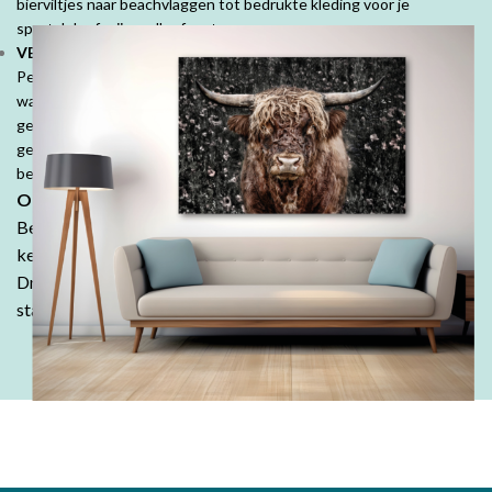
bierviltjes naar beachvlaggen tot bedrukte kleding voor je
sportclub of vrijgezellenfeest.
VEEL MOOIE PRODUCTEN VOOR PARTICULIEREN:
Personaliseer je ruimte met mooie fotoproducten. Prachtige
wanddecoraties, fotobehang, fotoboeken, kussens en tuinposters,
geef jouw herinneringen een speciale plek. Denk ook aan
geboorte- of trouwkaarten, geboortekussens en je persoonlijk
bedrukte tafelkleed.
Ontdek de DrukDrukDrukker-ervaring:
Bestel in onze webshop en ontdek waarom klanten keer op
keer kiezen voor de kwaliteit en betaalbaarheid van
DrukDrukDrukker.
Laat jouw ideeën tot leven komen - wij
staan voor je klaar!