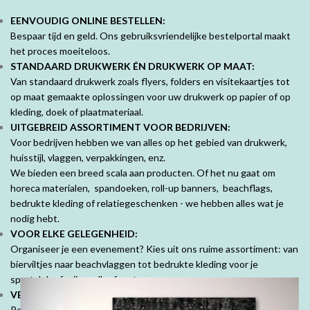
EENVOUDIG ONLINE BESTELLEN:
Bespaar tijd en geld. Ons gebruiksvriendelijke bestelportal maakt
het proces moeiteloos.
STANDAARD DRUKWERK ÉN DRUKWERK OP MAAT:
Van standaard drukwerk zoals flyers, folders en visitekaartjes tot
op maat gemaakte oplossingen voor uw drukwerk op papier of op
kleding, doek of plaatmateriaal.
UITGEBREID ASSORTIMENT VOOR BEDRIJVEN:
Voor bedrijven hebben we van alles op het gebied van drukwerk,
huisstijl, vlaggen, verpakkingen, enz.
We bieden een breed scala aan producten. Of het nu gaat om
horeca materialen, spandoeken, roll-up banners, beachflags,
bedrukte kleding of relatiegeschenken - we hebben alles wat je
nodig hebt.
VOOR ELKE GELEGENHEID:
Organiseer je een evenement? Kies uit ons ruime assortiment: van
bierviltjes naar beachvlaggen tot bedrukte kleding voor je
sportclub of vrijgezellenfeest.
VEEL MOOIE PRODUCTEN VOOR PARTICULIEREN:
Personaliseer je ruimte met mooie fotoproducten. Prachtige