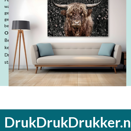
wanddecoraties, fotobehang, fotoboeken, kussens en tuinposters,
geef jouw herinneringen een speciale plek. Denk ook aan
geboorte- of trouwkaarten, geboortekussens en je persoonlijk
bedrukte tafelkleed.
Ontdek de DrukDrukDrukker-ervaring:
Bestel in onze webshop en ontdek waarom klanten keer op
keer kiezen voor de kwaliteit en betaalbaarheid van
DrukDrukDrukker.
Laat jouw ideeën tot leven komen - wij
staan voor je klaar!
DrukDrukDrukker.n