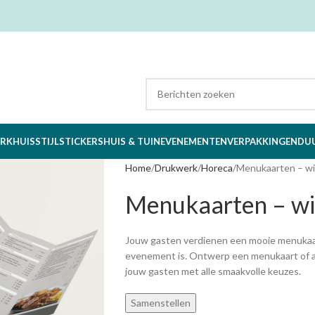
RK
HUISSTIJL
STICKERS
HUIS & TUIN
EVENEMENTEN
VERPAKKINGEN
DU
Home
Drukwerk
Horeca
Menukaarten – w
Menukaarten – w
Jouw gasten verdienen een mooie menukaart,
evenement is. Ontwerp een menukaart of afh
jouw gasten met alle smaakvolle keuzes.
Samenstellen