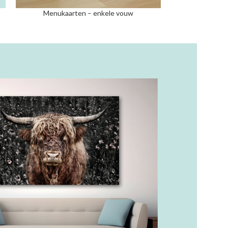
Menukaarten – enkele vouw
Menukaarten –