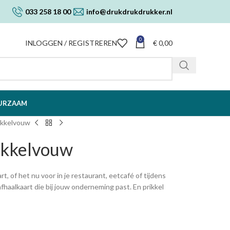
033 258 18 00
info@drukdrukdrukker.nl
0
INLOGGEN / REGISTREREN
€
0,00
URZAAM
ikkelvouw
ikkelvouw
 of het nu voor in je restaurant, eetcafé of tijdens
aalkaart die bij jouw onderneming past. En prikkel