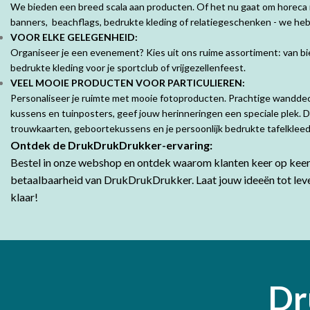
We bieden een breed scala aan producten. Of het nu gaat om horeca 
banners, beachflags, bedrukte kleding of relatiegeschenken - we hebb
VOOR ELKE GELEGENHEID:
Organiseer je een evenement? Kies uit ons ruime assortiment: van bie
bedrukte kleding voor je sportclub of vrijgezellenfeest.
VEEL MOOIE PRODUCTEN VOOR PARTICULIEREN:
Personaliseer je ruimte met mooie fotoproducten. Prachtige wandde
kussens en tuinposters, geef jouw herinneringen een speciale plek. 
trouwkaarten, geboortekussens en je persoonlijk bedrukte tafelklee
Ontdek de DrukDrukDrukker-ervaring:
Bestel in onze webshop en ontdek waarom klanten keer op keer 
betaalbaarheid van DrukDrukDrukker.
Laat jouw ideeën tot lev
klaar!
Dr