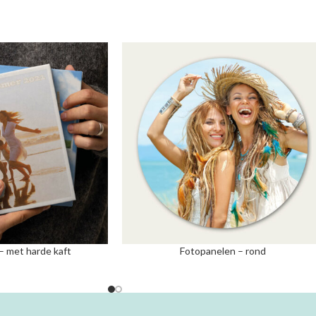
– met harde kaft
Fotopanelen – rond