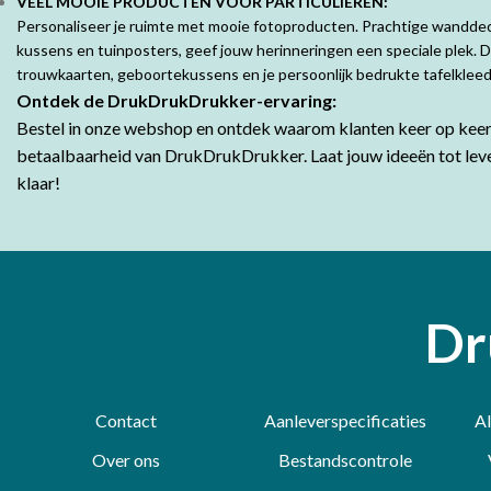
VEEL MOOIE PRODUCTEN VOOR PARTICULIEREN:
Personaliseer je ruimte met mooie fotoproducten. Prachtige wandde
kussens en tuinposters, geef jouw herinneringen een speciale plek. 
trouwkaarten, geboortekussens en je persoonlijk bedrukte tafelklee
Ontdek de DrukDrukDrukker-ervaring:
Bestel in onze webshop en ontdek waarom klanten keer op keer 
betaalbaarheid van DrukDrukDrukker.
Laat jouw ideeën tot lev
klaar!
Dr
Contact
Aanleverspecificaties
A
Over ons
Bestandscontrole