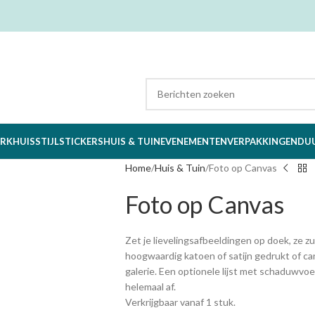
RK
HUISSTIJL
STICKERS
HUIS & TUIN
EVENEMENTEN
VERPAKKINGEN
DU
Home
Huis & Tuin
Foto op Canvas
Foto op Canvas
Zet je lievelingsafbeeldingen op doek, ze z
hoogwaardig katoen of satijn gedrukt of can
galerie. Een optionele lijst met schaduwvo
helemaal af.
Verkrijgbaar vanaf 1 stuk.