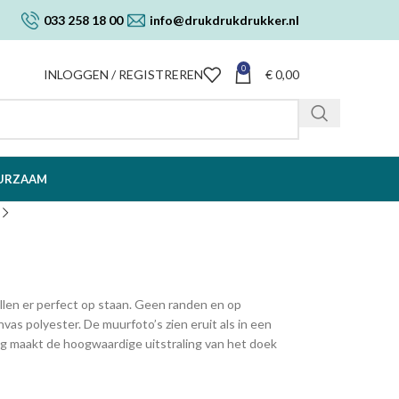
033 258 18 00
info@drukdrukdrukker.nl
0
INLOGGEN / REGISTREREN
€
0,00
URZAAM
ullen er perfect op staan. Geen randen en op
vas polyester. De muurfoto’s zien eruit als in een
eg maakt de hoogwaardige uitstraling van het doek