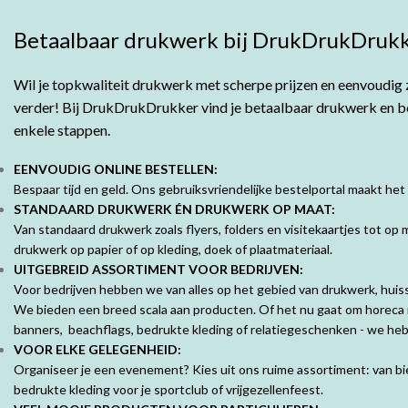
Betaalbaar drukwerk bij DrukDrukDrukk
Wil je topkwaliteit drukwerk met scherpe prijzen en eenvoudig z
verder! Bij DrukDrukDrukker vind je betaalbaar drukwerk en bes
enkele stappen.
EENVOUDIG ONLINE BESTELLEN:
Bespaar tijd en geld. Ons gebruiksvriendelijke bestelportal maakt het
STANDAARD DRUKWERK ÉN DRUKWERK OP MAAT:
Van standaard drukwerk zoals flyers, folders en visitekaartjes tot o
drukwerk op papier of op kleding, doek of plaatmateriaal.
UITGEBREID ASSORTIMENT VOOR BEDRIJVEN:
Voor bedrijven hebben we van alles op het gebied van drukwerk, huisst
We bieden een breed scala aan producten. Of het nu gaat om horeca 
banners, beachflags, bedrukte kleding of relatiegeschenken - we hebb
VOOR ELKE GELEGENHEID:
Organiseer je een evenement? Kies uit ons ruime assortiment: van bie
bedrukte kleding voor je sportclub of vrijgezellenfeest.