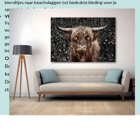
bierviltjes naar beachvlaggen tot bedrukte kleding voor je
sportclub of vrijgezellenfeest.
VEEL MOOIE PRODUCTEN VOOR PARTICULIEREN:
Personaliseer je ruimte met mooie fotoproducten. Prachtige
wanddecoraties, fotobehang, fotoboeken, kussens en tuinposters,
geef jouw herinneringen een speciale plek. Denk ook aan
geboorte- of trouwkaarten, geboortekussens en je persoonlijk
bedrukte tafelkleed.
Ontdek de DrukDrukDrukker-ervaring:
Bestel in onze webshop en ontdek waarom klanten keer op
keer kiezen voor de kwaliteit en betaalbaarheid van
DrukDrukDrukker.
Laat jouw ideeën tot leven komen - wij
staan voor je klaar!