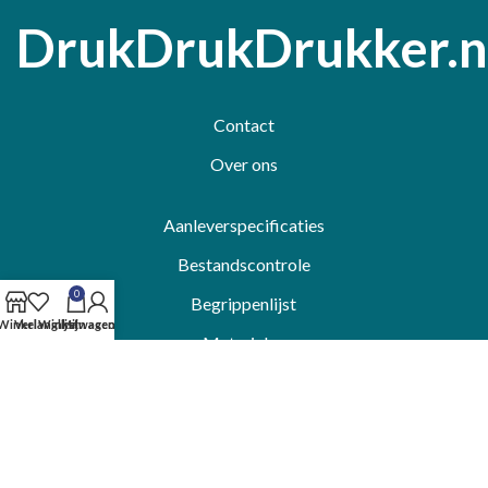
DrukDrukDrukker.n
Contact
Over ons
Aanleverspecificaties
Bestandscontrole
0
Begrippenlijst
Winkel
Verlanglijst
Winkelwagen
Mijn account
Materialen
Formaten
Algemene voorwaarden
Veelgestelde vragen