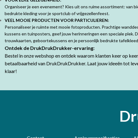
Organiseer je een evenement? Kies uit ons ruime assortiment: van bie
bedrukte kleding voor je sportclub of vrijgezellenfeest.
VEEL MOOIE PRODUCTEN VOOR PARTICULIEREN:
Personaliseer je ruimte met mooie fotoproducten. Prachtige wandde
kussens en tuinposters, geef jouw herinneringen een speciale plek. 
trouwkaarten, geboortekussens en je persoonlijk bedrukte tafelklee
Ontdek de DrukDrukDrukker-ervaring:
Bestel in onze webshop en ontdek waarom klanten keer op keer 
betaalbaarheid van DrukDrukDrukker.
Laat jouw ideeën tot lev
klaar!
Dr
Contact
Aanleverspecificaties
A