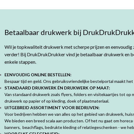
Betaalbaar drukwerk bij DrukDrukDrukk
Wil je topkwaliteit drukwerk met scherpe prijzen en eenvoudig z
verder! Bij DrukDrukDrukker vind je betaalbaar drukwerk en bes
enkele stappen.
EENVOUDIG ONLINE BESTELLEN:
Bespaar tijd en geld. Ons gebruiksvriendelijke bestelportal maakt het
STANDAARD DRUKWERK ÉN DRUKWERK OP MAAT:
Van standaard drukwerk zoals flyers, folders en visitekaartjes tot o
drukwerk op papier of op kleding, doek of plaatmateriaal.
UITGEBREID ASSORTIMENT VOOR BEDRIJVEN:
Voor bedrijven hebben we van alles op het gebied van drukwerk, huisst
We bieden een breed scala aan producten. Of het nu gaat om horeca 
banners, beachflags, bedrukte kleding of relatiegeschenken - we hebb
VOOR ELKE GELEGENHEID: