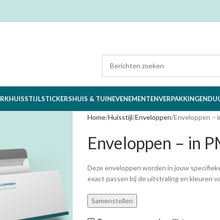
RK
HUISSTIJL
STICKERS
HUIS & TUIN
EVENEMENTEN
VERPAKKINGEN
DU
Home
Huisstijl
Enveloppen
Enveloppen – 
Enveloppen – in 
Deze enveloppen worden in jouw specifieke
exact passen bij de uitstraling en kleuren
Samenstellen