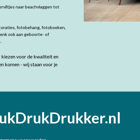
rviltjes naar beachvlaggen tot
coraties, fotobehang, fotoboeken,
Denk ook aan geboorte- of
d.
kiezen voor de kwaliteit en
en komen - wij staan voor je
ukDrukDrukker.nl
lgemene voorwaarden