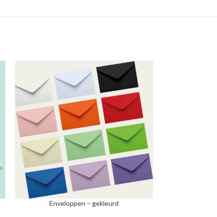
Enveloppen – gekleurd
Envelop