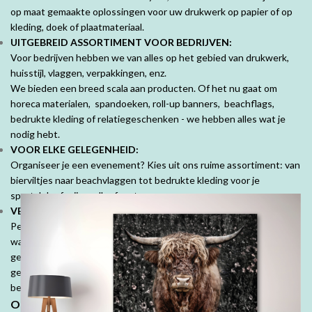
op maat gemaakte oplossingen voor uw drukwerk op papier of op
kleding, doek of plaatmateriaal.
UITGEBREID ASSORTIMENT VOOR BEDRIJVEN:
Voor bedrijven hebben we van alles op het gebied van drukwerk,
huisstijl, vlaggen, verpakkingen, enz.
We bieden een breed scala aan producten. Of het nu gaat om
horeca materialen, spandoeken, roll-up banners, beachflags,
bedrukte kleding of relatiegeschenken - we hebben alles wat je
nodig hebt.
VOOR ELKE GELEGENHEID:
Organiseer je een evenement? Kies uit ons ruime assortiment: van
bierviltjes naar beachvlaggen tot bedrukte kleding voor je
sportclub of vrijgezellenfeest.
VEEL MOOIE PRODUCTEN VOOR PARTICULIEREN:
Personaliseer je ruimte met mooie fotoproducten. Prachtige
wanddecoraties, fotobehang, fotoboeken, kussens en tuinposters,
geef jouw herinneringen een speciale plek. Denk ook aan
geboorte- of trouwkaarten, geboortekussens en je persoonlijk
bedrukte tafelkleed.
Ontdek de DrukDrukDrukker-ervaring: