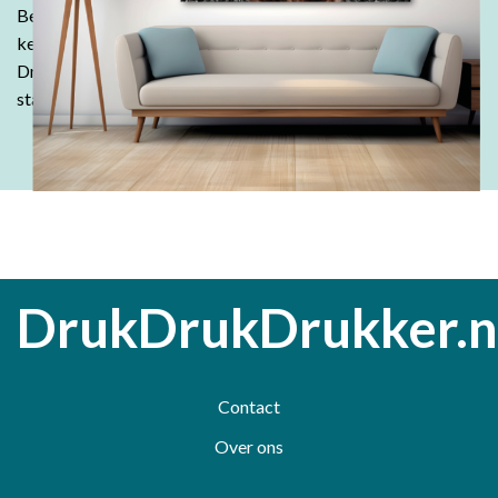
Bestel in onze webshop en ontdek waarom klanten keer op
keer kiezen voor de kwaliteit en betaalbaarheid van
DrukDrukDrukker.
Laat jouw ideeën tot leven komen - wij
staan voor je klaar!
DrukDrukDrukker.n
Contact
Over ons