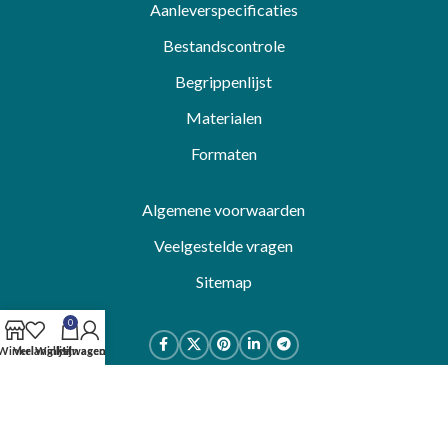
Aanleverspecificaties
Bestandscontrole
Begrippenlijst
Materialen
Formaten
Algemene voorwaarden
Veelgestelde vragen
Sitemap
0
Winkel
Verlanglijst
Winkelwagen
Mijn account
© 2023 DrukDrukDrukker
Algemene voorwaarden
-
Privacybeleid
Klik om te vergroten