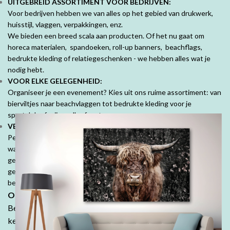
UITGEBREID ASSORTIMENT VOOR BEDRIJVEN:
Voor bedrijven hebben we van alles op het gebied van drukwerk,
huisstijl, vlaggen, verpakkingen, enz.
We bieden een breed scala aan producten. Of het nu gaat om
horeca materialen, spandoeken, roll-up banners, beachflags,
bedrukte kleding of relatiegeschenken - we hebben alles wat je
nodig hebt.
VOOR ELKE GELEGENHEID:
Organiseer je een evenement? Kies uit ons ruime assortiment: van
bierviltjes naar beachvlaggen tot bedrukte kleding voor je
sportclub of vrijgezellenfeest.
VEEL MOOIE PRODUCTEN VOOR PARTICULIEREN:
Personaliseer je ruimte met mooie fotoproducten. Prachtige
wanddecoraties, fotobehang, fotoboeken, kussens en tuinposters,
geef jouw herinneringen een speciale plek. Denk ook aan
geboorte- of trouwkaarten, geboortekussens en je persoonlijk
bedrukte tafelkleed.
Ontdek de DrukDrukDrukker-ervaring:
Bestel in onze webshop en ontdek waarom klanten keer op
keer kiezen voor de kwaliteit en betaalbaarheid van