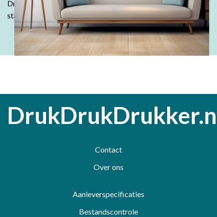
DrukDrukDrukker.
Laat jouw ideeën tot leven komen - wij
staan voor je klaar!
DrukDrukDrukker.n
Contact
Over ons
Aanleverspecificaties
Bestandscontrole