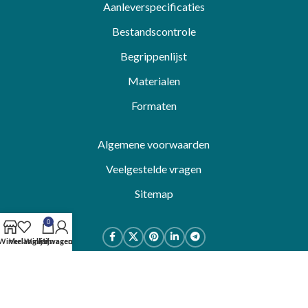
Aanleverspecificaties
Bestandscontrole
Begrippenlijst
Materialen
Formaten
Algemene voorwaarden
Veelgestelde vragen
Sitemap
0
Winkel
Verlanglijst
Winkelwagen
Mijn account
© 2023 DrukDrukDrukker
Algemene voorwaarden
-
Privacybeleid
Klik om te vergroten