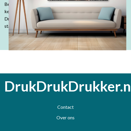
Bestel in onze webshop en ontdek waarom klanten keer op
keer kiezen voor de kwaliteit en betaalbaarheid van
DrukDrukDrukker.
Laat jouw ideeën tot leven komen - wij
staan voor je klaar!
DrukDrukDrukker.n
Contact
Over ons