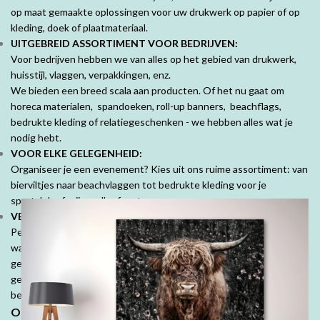
op maat gemaakte oplossingen voor uw drukwerk op papier of op
kleding, doek of plaatmateriaal.
UITGEBREID ASSORTIMENT VOOR BEDRIJVEN:
Voor bedrijven hebben we van alles op het gebied van drukwerk,
huisstijl, vlaggen, verpakkingen, enz.
We bieden een breed scala aan producten. Of het nu gaat om
horeca materialen, spandoeken, roll-up banners, beachflags,
bedrukte kleding of relatiegeschenken - we hebben alles wat je
nodig hebt.
VOOR ELKE GELEGENHEID:
Organiseer je een evenement? Kies uit ons ruime assortiment: van
bierviltjes naar beachvlaggen tot bedrukte kleding voor je
sportclub of vrijgezellenfeest.
VEEL MOOIE PRODUCTEN VOOR PARTICULIEREN:
Personaliseer je ruimte met mooie fotoproducten. Prachtige
wanddecoraties, fotobehang, fotoboeken, kussens en tuinposters,
geef jouw herinneringen een speciale plek. Denk ook aan
geboorte- of trouwkaarten, geboortekussens en je persoonlijk
bedrukte tafelkleed.
Ontdek de DrukDrukDrukker-ervaring: