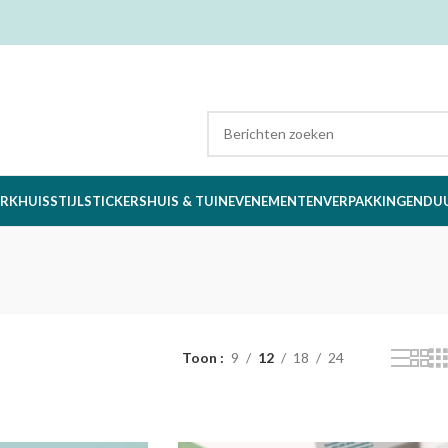
RK
HUISSTIJL
STICKERS
HUIS & TUIN
EVENEMENTEN
VERPAKKINGEN
DU
Toon
9
12
18
24