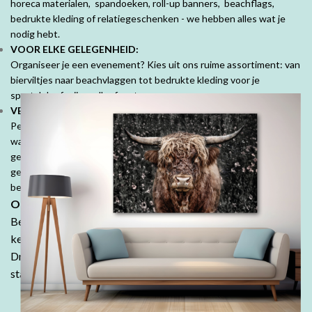
horeca materialen, spandoeken, roll-up banners, beachflags,
bedrukte kleding of relatiegeschenken - we hebben alles wat je
nodig hebt.
VOOR ELKE GELEGENHEID:
Organiseer je een evenement? Kies uit ons ruime assortiment: van
bierviltjes naar beachvlaggen tot bedrukte kleding voor je
sportclub of vrijgezellenfeest.
VEEL MOOIE PRODUCTEN VOOR PARTICULIEREN:
Personaliseer je ruimte met mooie fotoproducten. Prachtige
wanddecoraties, fotobehang, fotoboeken, kussens en tuinposters,
geef jouw herinneringen een speciale plek. Denk ook aan
geboorte- of trouwkaarten, geboortekussens en je persoonlijk
bedrukte tafelkleed.
Ontdek de DrukDrukDrukker-ervaring:
Bestel in onze webshop en ontdek waarom klanten keer op
keer kiezen voor de kwaliteit en betaalbaarheid van
DrukDrukDrukker.
Laat jouw ideeën tot leven komen - wij
staan voor je klaar!