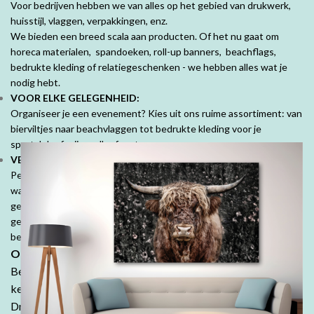
Voor bedrijven hebben we van alles op het gebied van drukwerk,
huisstijl, vlaggen, verpakkingen, enz.
We bieden een breed scala aan producten. Of het nu gaat om
horeca materialen, spandoeken, roll-up banners, beachflags,
bedrukte kleding of relatiegeschenken - we hebben alles wat je
nodig hebt.
VOOR ELKE GELEGENHEID:
Organiseer je een evenement? Kies uit ons ruime assortiment: van
bierviltjes naar beachvlaggen tot bedrukte kleding voor je
sportclub of vrijgezellenfeest.
VEEL MOOIE PRODUCTEN VOOR PARTICULIEREN:
Personaliseer je ruimte met mooie fotoproducten. Prachtige
wanddecoraties, fotobehang, fotoboeken, kussens en tuinposters,
geef jouw herinneringen een speciale plek. Denk ook aan
geboorte- of trouwkaarten, geboortekussens en je persoonlijk
bedrukte tafelkleed.
Ontdek de DrukDrukDrukker-ervaring:
Bestel in onze webshop en ontdek waarom klanten keer op
keer kiezen voor de kwaliteit en betaalbaarheid van
DrukDrukDrukker.
Laat jouw ideeën tot leven komen - wij